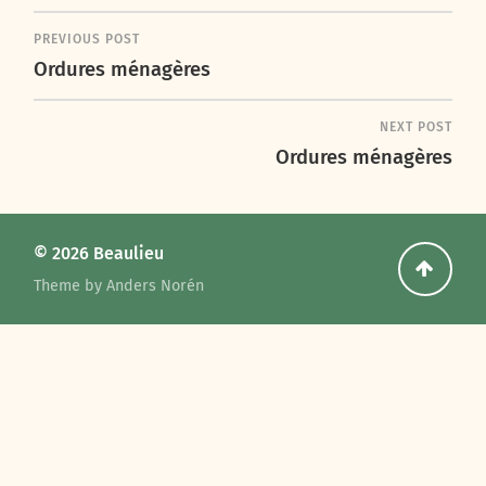
PREVIOUS POST
Ordures ménagères
NEXT POST
Ordures ménagères
© 2026
Beaulieu
Go
Theme by
Anders Norén
back
to
the
top