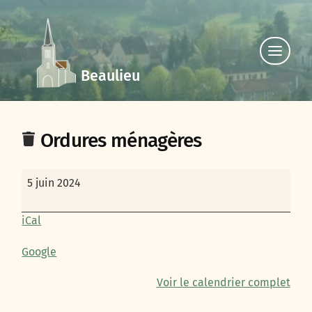
Click
to
Beaulieu
view
the
navigat
Ordures ménagères
Ordures
5 juin 2024
ménagères
iCal
Google
Voir le calendrier complet