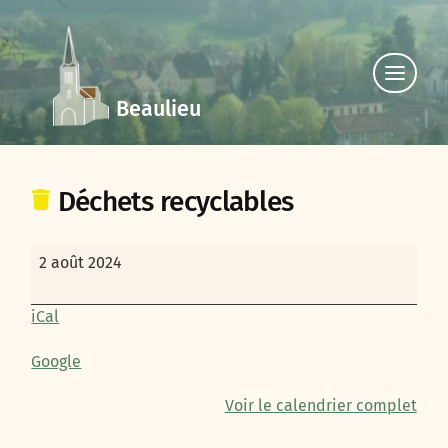
Click
to
Beaulieu
view
the
navigat
Déchets recyclables
Déchets
2 août 2024
recyclables
iCal
Google
Voir le calendrier complet