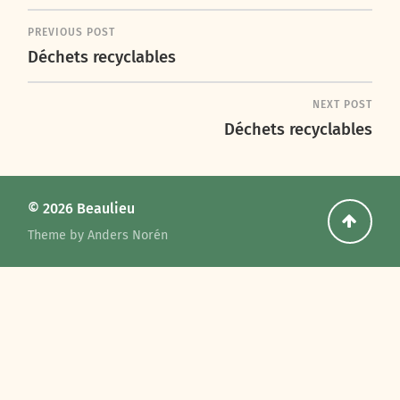
PREVIOUS POST
Déchets recyclables
NEXT POST
Déchets recyclables
© 2026
Beaulieu
Go
Theme by
Anders Norén
back
to
the
top